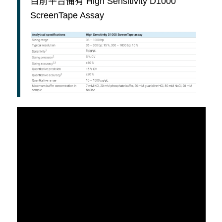
目前平台備有 High Sensitivity D1000
ScreenTape Assay