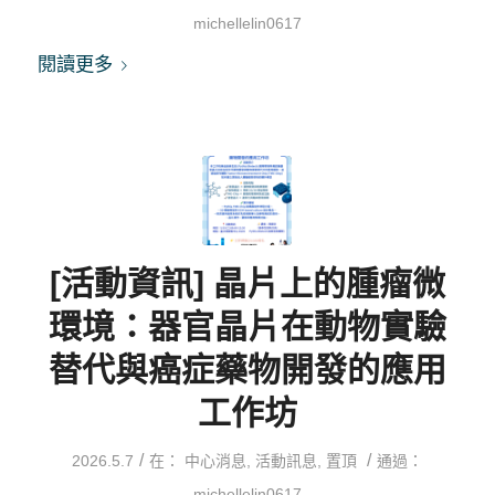
michellelin0617
閱讀更多
[活動資訊] 晶片上的腫瘤微
環境：器官晶片在動物實驗
替代與癌症藥物開發的應用
工作坊
/
/
2026.5.7
在：
中心消息
,
活動訊息
,
置頂
通過：
michellelin0617