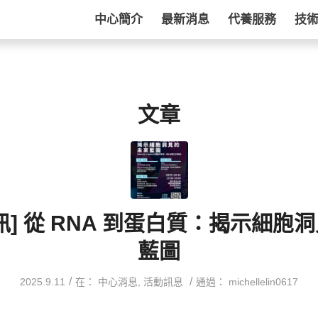
中心簡介
最新消息
代養服務
技
文章
訊] 從 RNA 到蛋白質：揭示細胞
藍圖
/
/
2025.9.11
在：
中心消息
,
活動訊息
通過：
michellelin0617