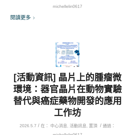
michellelin0617
閱讀更多
[活動資訊] 晶片上的腫瘤微
環境：器官晶片在動物實驗
替代與癌症藥物開發的應用
工作坊
/
/
2026.5.7
在：
中心消息
,
活動訊息
,
置頂
通過：
michellelin0617