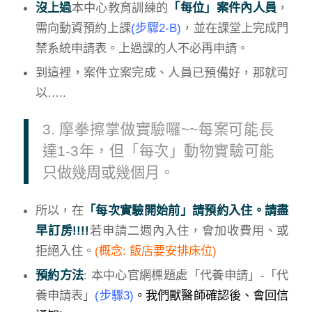
沒上過
本中心教育訓練的
「每位」案件內人員
，
需向動資預約上課
(步驟2-B)
，並在課堂上完成門
禁系統申請表。上過課的人不必再申請。
到這裡，案件立案完成、人員已預備好，那就可
以…..
3. 摩拳擦掌做實驗囉~~每案可能長
達1-3年，但「每次」動物實驗可能
只做幾周或幾個月。
所以，在
「每次實驗開始前」請預約入住。請盡
早訂房!!!!
若申請二週內入住，會加收費用、或
拒絕入住。
(概念: 飯店要安排床位)
預約方法
: 本中心官網標題處「代養申請」-「代
養申請表」
(步驟3)
。我們獸醫師確認後、會回信