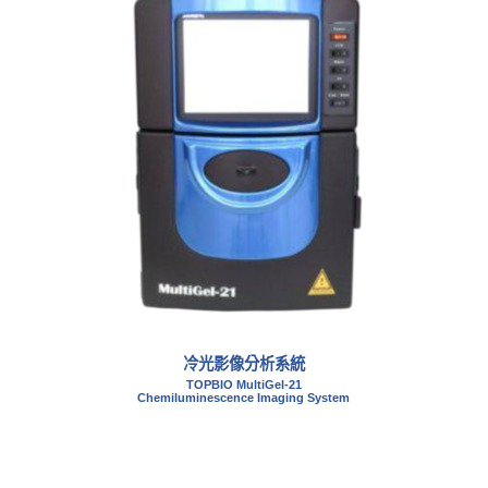
冷光影像分析系統
TOPBIO MultiGel-21
Chemiluminescence Imaging System