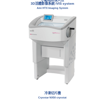
3D活體影像系統 IVIS system
Ami HTX Imaging System
冷凍切片機
Cryostar NX50 cryostat