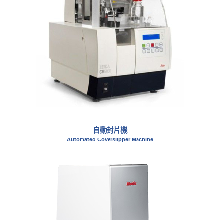
自動封片機
Automated Coverslipper Machine