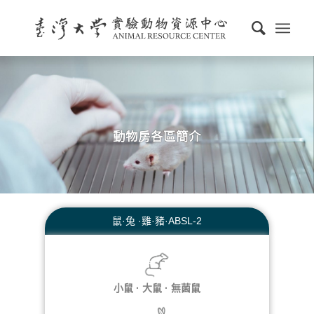
動物房各區簡介
鼠·兔 ·雞·豬·ABSL-2
小鼠 · 大鼠 · 無菌鼠